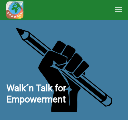
Walk´n Talk for
Empowerment