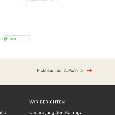
teilen
Praktikum bei CaPoA e.V.
WIR BERICHTEN
tzt
Unsere jüngsten Beiträge: