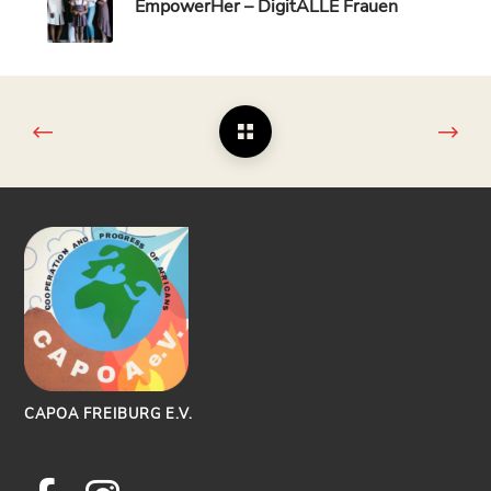
EmpowerHer – DigitALLE Frauen
CAPOA FREIBURG E.V.