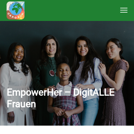
EmpowerHer – DigitALLE
Frauen